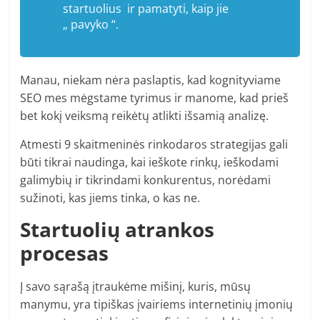
startuolius ir pamatyti, kaip jie
„ pavyko “.
Manau, niekam nėra paslaptis, kad kognityviame
SEO mes mėgstame tyrimus ir manome, kad prieš
bet kokį veiksmą reikėtų atlikti išsamią analizę.
Atmesti 9 skaitmeninės rinkodaros strategijas gali
būti tikrai naudinga, kai ieškote rinkų, ieškodami
galimybių ir tikrindami konkurentus, norėdami
sužinoti, kas jiems tinka, o kas ne.
Startuolių atrankos
procesas
Į savo sąrašą įtraukėme mišinį, kuris, mūsų
manymu, yra tipiškas įvairiems internetinių įmonių