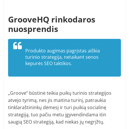
GrooveHQ rinkodaros
nuosprendis
Produkto augimas pagrįstas aiškia
turinio strategija, netaikant senos
kepurės SEO taktikos.
„Groove“ būstinė teikia puikų turinio strategijos
atvejo tyrimą, nes jis maitina turinį, patraukia
tinklaraštininkų dėmesį ir turi puikią socialinę
strategiją, tuo pačiu metu įgyvendindama itin
saugią SEO strategiją, kad niekas jų negrįžtų.