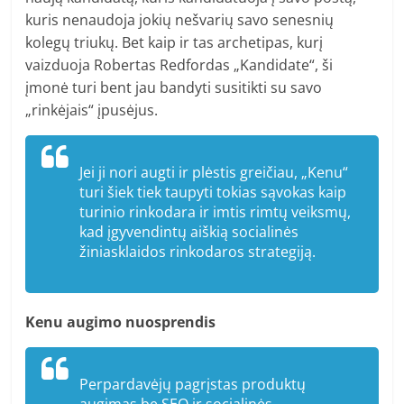
kuris nenaudoja jokių nešvarių savo senesnių
kolegų triukų. Bet kaip ir tas archetipas, kurį
vaizduoja Robertas Redfordas „Kandidate“, ši
įmonė turi bent jau bandyti susitikti su savo
„rinkėjais“ įpusėjus.
Jei ji nori augti ir plėstis greičiau, „Kenu“
turi šiek tiek taupyti tokias sąvokas kaip
turinio rinkodara ir imtis rimtų veiksmų,
kad įgyvendintų aiškią socialinės
žiniasklaidos rinkodaros strategiją.
Kenu augimo nuosprendis
Perpardavėjų pagrįstas produktų