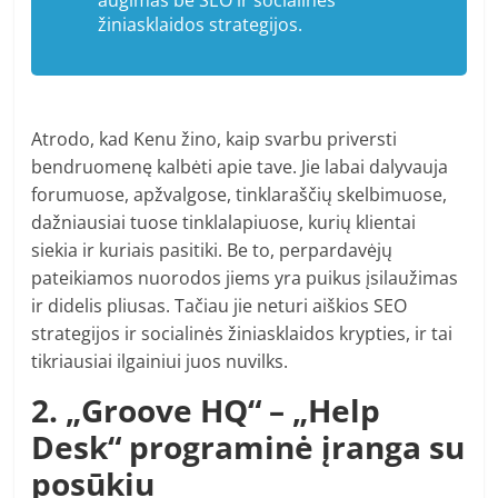
augimas be SEO ir socialinės
žiniasklaidos strategijos.
Atrodo, kad Kenu žino, kaip svarbu priversti
bendruomenę kalbėti apie tave. Jie labai dalyvauja
forumuose, apžvalgose, tinklaraščių skelbimuose,
dažniausiai tuose tinklalapiuose, kurių klientai
siekia ir kuriais pasitiki. Be to, perpardavėjų
pateikiamos nuorodos jiems yra puikus įsilaužimas
ir didelis pliusas. Tačiau jie neturi aiškios SEO
strategijos ir socialinės žiniasklaidos krypties, ir tai
tikriausiai ilgainiui juos nuvilks.
2. „Groove HQ“ – „Help
Desk“ programinė įranga su
posūkiu