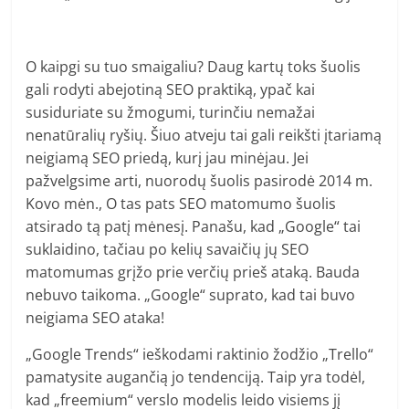
O kaipgi su tuo smaigaliu? Daug kartų toks šuolis
gali rodyti abejotiną SEO praktiką, ypač kai
susiduriate su žmogumi, turinčiu nemažai
nenatūralių ryšių. Šiuo atveju tai gali reikšti įtariamą
neigiamą SEO priedą, kurį jau minėjau. Jei
pažvelgsime arti, nuorodų šuolis pasirodė 2014 m.
Kovo mėn., O tas pats SEO matomumo šuolis
atsirado tą patį mėnesį. Panašu, kad „Google“ tai
suklaidino, tačiau po kelių savaičių jų SEO
matomumas grįžo prie verčių prieš ataką. Bauda
nebuvo taikoma. „Google“ suprato, kad tai buvo
neigiama SEO ataka!
„Google Trends“ ieškodami raktinio žodžio „Trello“
pamatysite augančią jo tendenciją. Taip yra todėl,
kad „freemium“ verslo modelis leido visiems jį