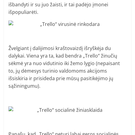
išbandyti ir su juo žaisti, ir tai padėjo įmonei
išpopuliarėti.
Žvelgiant į dalijimosi kraštovaizdį išryškėja du
dalykai. Viena yra ta, kad bendra „Trello“ žinučių
sėkmė yra nuo vidutinio iki žemo lygio (nepaisant
to, jų dėmesys turinio valdomoms akcijoms
išsiskiria ir prisideda prie mūsų pasitikėjimo jų
sąžiningumu).
Panašu, kad „Trello“ neturi labai geros socialinės