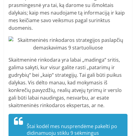
prasmingesnė yra tai, ką darome su išmoktais
dalykais; kaip mes naudojame tą informaciją ir kaip
mes keičiame savo veiksmus pagal surinktus
duomenis.
Skaitmeninė rinkodara yra labai „madinga“ sritis,
galima sakyti, kur visur galite rasti „patarimų ir
gudrybių“ bei „kaip“ strategijų. Tai gali būti puikus
dalykas. Vis dėlto manau, kad mokymasis iš
konkrečių pavyzdžių, realių atvejų tyrimų ir verslo
gali būti labai naudingas, nesvarbu, ar esate
skaitmeninės rinkodaros ekspertas, ar ne.
Štai kodėl mes nusprendėme pakelti po
didinamuoju stiklu 9 sėkmingus