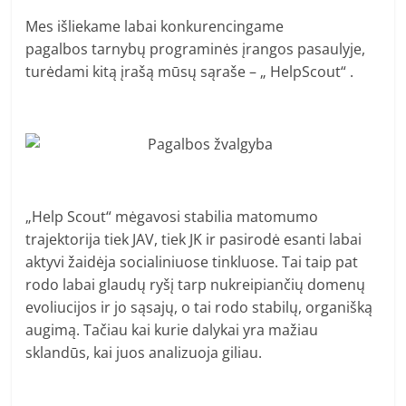
Mes išliekame labai konkurencingame
pagalbos tarnybų programinės įrangos pasaulyje,
turėdami kitą įrašą mūsų sąraše – „ HelpScout“ .
„Help Scout“ mėgavosi stabilia matomumo
trajektorija tiek JAV, tiek JK ir pasirodė esanti labai
aktyvi žaidėja socialiniuose tinkluose. Tai taip pat
rodo labai glaudų ryšį tarp nukreipiančių domenų
evoliucijos ir jo sąsajų, o tai rodo stabilų, organišką
augimą. Tačiau kai kurie dalykai yra mažiau
sklandūs, kai juos analizuoja giliau.