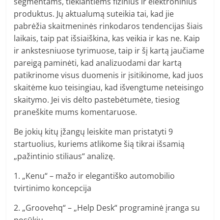
segmentams, tiekiantiems fizinius ir elektroninius
produktus. Jų aktualumą suteikia tai, kad jie
pabrėžia skaitmeninės rinkodaros tendencijas šiais
laikais, taip pat išsiaiškina, kas veikia ir kas ne. Kaip
ir ankstesniuose tyrimuose, taip ir šį kartą jaučiame
pareigą paminėti, kad analizuodami dar kartą
patikrinome visus duomenis ir įsitikinome, kad juos
skaitėme kuo teisingiau, kad išvengtume neteisingo
skaitymo. Jei vis dėlto pastebėtumėte, tiesiog
praneškite mums komentaruose.
Be jokių kitų įžangų leiskite man pristatyti 9
startuolius, kuriems atlikome šią tikrai išsamią
„pažintinio stiliaus“ analizę.
1. „Kenu“ – mažo ir elegantiško automobilio
tvirtinimo koncepcija
2. „Groovehq“ – „Help Desk“ programinė įranga su