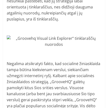
nesunkiai pastebėti, kad jų strategija labai
orientuota į tinklaraščius, nes didžioji dauguma
atgalinių nuorodų, nukreipiančių atgal į jų
puslapius, yra iš tinklaraščių.
Negalima atsikratyti fakto, kad socialinė žiniasklaida
tampa būtina kiekvienam verslui, siekiančiam
užmegzti internetinį ryšį. Kalbant apie socialinės
žiniasklaidos strategiją, „GrooveHQ“ galėtų
pamokyti kitus šios srities verslus. Visuose
kanaluose (arba bent jau svarbiausiuose šio tipo
verslui) gerai paskirstyta stipri veikla, „GrooveHQ“
yra plačiai populiarus socialinėje srityje. Vis dėlto