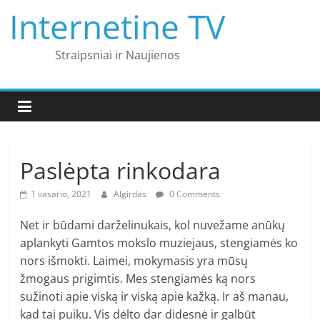
Skip
Internetine TV
to
content
Straipsniai ir Naujienos
Paslėpta rinkodara
1 vasario, 2021
Algirdas
0 Comments
Net ir būdami darželinukais, kol nuvežame anūkų
aplankyti Gamtos mokslo muziejaus, stengiamės ko
nors išmokti.
Laimei, mokymasis yra mūsų
žmogaus prigimtis.
Mes stengiamės ką nors
sužinoti apie viską ir viską apie kažką. Ir aš manau,
kad tai puiku. Vis dėlto dar didesnė ir galbūt