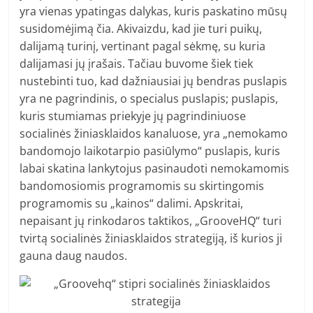
yra vienas ypatingas dalykas, kuris paskatino mūsų
susidomėjimą čia. Akivaizdu, kad jie turi puikų,
dalijamą turinį, vertinant pagal sėkmę, su kuria
dalijamasi jų įrašais. Tačiau buvome šiek tiek
nustebinti tuo, kad dažniausiai jų bendras puslapis
yra ne pagrindinis, o specialus puslapis; puslapis,
kuris stumiamas priekyje jų pagrindiniuose
socialinės žiniasklaidos kanaluose, yra „nemokamo
bandomojo laikotarpio pasiūlymo“ puslapis, kuris
labai skatina lankytojus pasinaudoti nemokamomis
bandomosiomis programomis su skirtingomis
programomis su „kainos“ dalimi. Apskritai,
nepaisant jų rinkodaros taktikos, „GrooveHQ“ turi
tvirtą socialinės žiniasklaidos strategiją, iš kurios ji
gauna daug naudos.