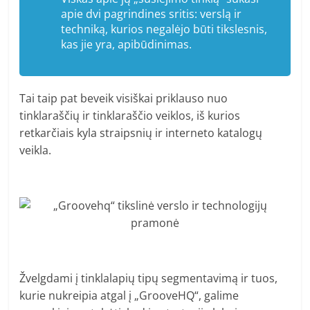
apie dvi pagrindines sritis: verslą ir
techniką, kurios negalėjo būti tikslesnis,
kas jie yra, apibūdinimas.
Tai taip pat beveik visiškai priklauso nuo
tinklaraščių ir tinklaraščio veiklos, iš kurios
retkarčiais kyla straipsnių ir interneto katalogų
veikla.
Žvelgdami į tinklalapių tipų segmentavimą ir tuos,
kurie nukreipia atgal į „GrooveHQ“, galime