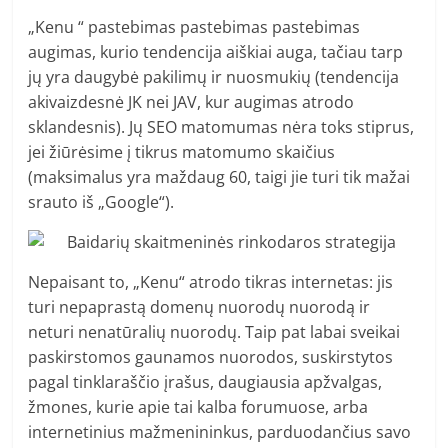
„Kenu “ pastebimas pastebimas pastebimas
augimas, kurio tendencija aiškiai auga, tačiau tarp
jų yra daugybė pakilimų ir nuosmukių (tendencija
akivaizdesnė JK nei JAV, kur augimas atrodo
sklandesnis). Jų SEO matomumas nėra toks stiprus,
jei žiūrėsime į tikrus matomumo skaičius
(maksimalus yra maždaug 60, taigi jie turi tik mažai
srauto iš „Google“).
Nepaisant to, „Kenu“ atrodo tikras internetas: jis
turi nepaprastą domenų nuorodų nuorodą ir
neturi nenatūralių nuorodų. Taip pat labai sveikai
paskirstomos gaunamos nuorodos, suskirstytos
pagal tinklaraščio įrašus, daugiausia apžvalgas,
žmones, kurie apie tai kalba forumuose, arba
internetinius mažmenininkus, parduodančius savo