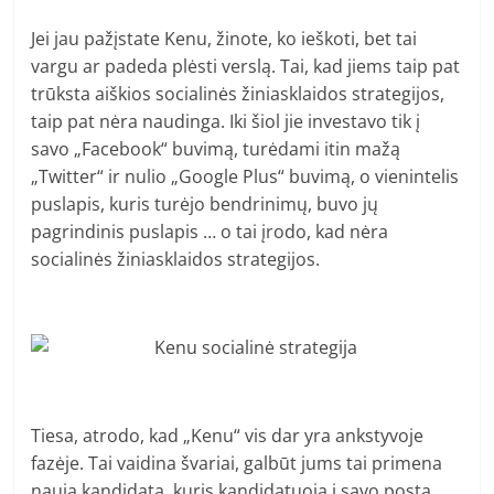
Jei jau pažįstate Kenu, žinote, ko ieškoti, bet tai
vargu ar padeda plėsti verslą. Tai, kad jiems taip pat
trūksta aiškios socialinės žiniasklaidos strategijos,
taip pat nėra naudinga. Iki šiol jie investavo tik į
savo „Facebook“ buvimą, turėdami itin mažą
„Twitter“ ir nulio „Google Plus“ buvimą, o vienintelis
puslapis, kuris turėjo bendrinimų, buvo jų
pagrindinis puslapis … o tai įrodo, kad nėra
socialinės žiniasklaidos strategijos.
Tiesa, atrodo, kad „Kenu“ vis dar yra ankstyvoje
fazėje. Tai vaidina švariai, galbūt jums tai primena
naują kandidatą, kuris kandidatuoja į savo postą,