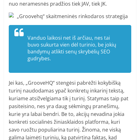
nuo neramesnės pradžios tiek JAV, tiek JK.
Vanduo laikosi net iš arčiau, nes tai
buvo sukurta vien dėl turinio, be jokių
bandymų atlikti senų skrybėlių SEO
gudrybes.
Jei kas, „GrooveHQ“ stengėsi pabrėžti kokybišką
turinį naudodamas ypač konkretų inkarinį tekstą,
kuriame atsižvelgiama tik į turinį. Statymas taip pat
pasiteisino, nes yra daug sėkmingų pranešimų,
kurie yra labai bendri. Be to, akcijų nevadina jokia
konkreti socialinės žiniasklaidos platforma, kuri
savo ruožtu populiarina turinį. Žinoma, ne viską
galima laimėti turiniu, ką patvirtina faktas, kad