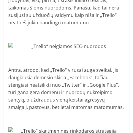
įrodymas, visų pirma, tikrasis inkaro tekstas,
taikomas šioms nuorodoms. Panašu, kad tai nėra
susijusi su užduočių valdymu kaip niša ir „Trello“
neatneš jokio naudingo matomumo.
Antra, atrodo, kad „Trello“ virusai auga sveikai. Jis
daugiausia dėmesio skiria „Facebook“, tačiau
stengiasi neatsilikti nuo „Twitter“ ir „Google Plus“,
turi gana gerą domenų ir nuorodų nukreipimo
santykį, o uždraudus vieną keistai agresyvų
smaigalį, pastovus, bet lėtai matomas matomumas.