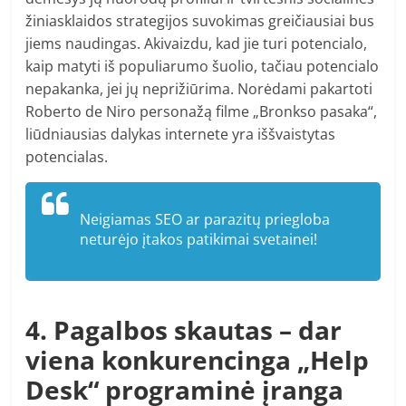
žiniasklaidos strategijos suvokimas greičiausiai bus
jiems naudingas. Akivaizdu, kad jie turi potencialo,
kaip matyti iš populiarumo šuolio, tačiau potencialo
nepakanka, jei jų neprižiūrima. Norėdami pakartoti
Roberto de Niro personažą filme „Bronkso pasaka“,
liūdniausias dalykas internete yra iššvaistytas
potencialas.
Neigiamas SEO ar parazitų priegloba
neturėjo įtakos patikimai svetainei!
4. Pagalbos skautas – dar
viena konkurencinga „Help
Desk“ programinė įranga