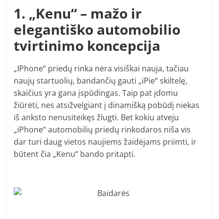
1. „Kenu“ – mažo ir
elegantiško automobilio
tvirtinimo koncepcija
„IPhone“ priedų rinka nėra visiškai nauja, tačiau
naujų startuolių, bandančių gauti „iPie“ skiltelę,
skaičius yra gana įspūdingas. Taip pat įdomu
žiūrėti, nes atsižvelgiant į dinamišką pobūdį niekas
iš anksto nenusiteikęs žlugti. Bet kokiu atveju
„iPhone“ automobilių priedų rinkodaros niša vis
dar turi daug vietos naujiems žaidėjams priimti, ir
būtent čia „Kenu“ bando pritapti.