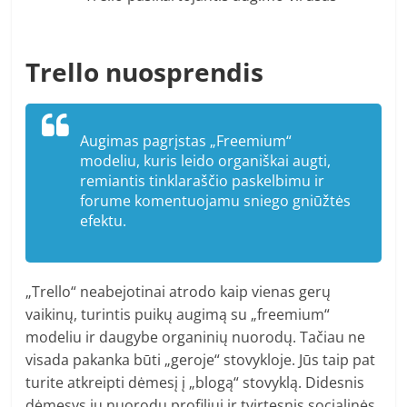
Trello nuosprendis
Augimas pagrįstas „Freemium“
modeliu, kuris leido organiškai augti,
remiantis tinklaraščio paskelbimu ir
forume komentuojamu sniego gniūžtės
efektu.
„Trello“ neabejotinai atrodo kaip vienas gerų
vaikinų, turintis puikų augimą su „freemium“
modeliu ir daugybe organinių nuorodų. Tačiau ne
visada pakanka būti „geroje“ stovykloje. Jūs taip pat
turite atkreipti dėmesį į „blogą“ stovyklą. Didesnis
dėmesys jų nuorodų profiliui ir tvirtesnis socialinės