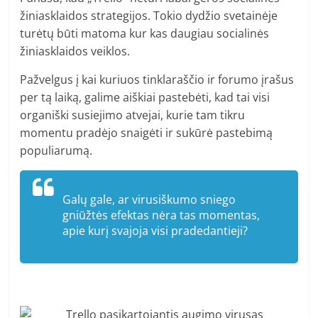
žiniasklaidos strategijos. Tokio dydžio svetainėje
turėtų būti matoma kur kas daugiau socialinės
žiniasklaidos veiklos.
Pažvelgus į kai kuriuos tinklaraščio ir forumo įrašus
per tą laiką, galime aiškiai pastebėti, kad tai visi
organiški susiejimo atvejai, kurie tam tikru
momentu pradėjo snaigėti ir sukūrė pastebimą
populiarumą.
Galų gale, ar virusiškumo sniego
gniūžtės efektas nėra tas momentas,
apie kurį svajoja visi pradedantieji?