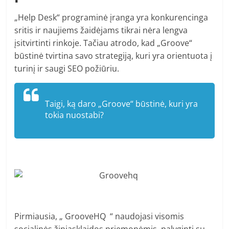
„Help Desk“ programinė įranga yra konkurencinga
sritis ir naujiems žaidėjams tikrai nėra lengva
įsitvirtinti rinkoje. Tačiau atrodo, kad „Groove“
būstinė tvirtina savo strategiją, kuri yra orientuota į
turinį ir saugi SEO požiūriu.
Taigi, ką daro „Groove“ būstinė, kuri yra
tokia nuostabi?
Pirmiausia, „ GrooveHQ “ naudojasi visomis