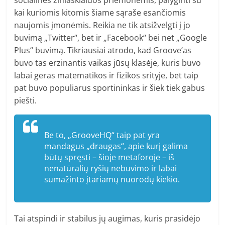
socialinės žiniasklaidos priemonėmis, palyginti su
kai kuriomis kitomis šiame sąraše esančiomis
naujomis įmonėmis. Reikia ne tik atsižvelgti į jo
buvimą „Twitter“, bet ir „Facebook“ bei net „Google
Plus“ buvimą. Tikriausiai atrodo, kad Groove’as
buvo tas erzinantis vaikas jūsų klasėje, kuris buvo
labai geras matematikos ir fizikos srityje, bet taip
pat buvo populiarus sportininkas ir šiek tiek gabus
piešti.
Be to, „GrooveHQ“ taip pat yra
mandagus „draugas“, apie kurį galima
būtų spręsti – šioje metaforoje – iš
nenatūralių ryšių nebuvimo ir labai
sumažinto įtariamų nuorodų kiekio.
Tai atspindi ir stabilus jų augimas, kuris prasidėjo