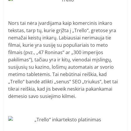
Nors tai nėra įvardijama kaip komercinis inkaro
tekstas, tarp tų, kurie grįžta į „Trello“, gretose yra
nemažai keistų inkarų. Labiausiai nerimauja tie
filmai, kurie yra susiję su populiariais to meto
filmais (pvz., „47 Roninas“ ar „300 imperijos
pakilimas“), tačiau yra ir kitų, vienodai mįslingų,
susijusių su kazino, lošimų automatais ar svorio
metimo tabletėmis. Tai nebūtinai reiškia, kad
„Trello“ bandė atlikti „senus“ SEO „triukus“, bet tai
tikrai reiškia, kad jis beveik neskiria pakankamai
dėmesio savo susiejimo kilmei.