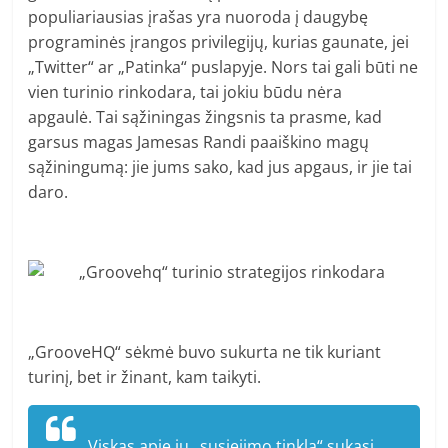
populiariausias įrašas yra nuoroda į daugybę
programinės įrangos privilegijų, kurias gaunate, jei
„Twitter“ ar „Patinka“ puslapyje. Nors tai gali būti ne
vien turinio rinkodara, tai jokiu būdu nėra
apgaulė. Tai sąžiningas žingsnis ta prasme, kad
garsus magas Jamesas Randi paaiškino magų
sąžiningumą: jie jums sako, kad jus apgaus, ir jie tai
daro.
„GrooveHQ“ sėkmė buvo sukurta ne tik kuriant
turinį, bet ir žinant, kam taikyti.
Viskas apie jų „susiejimo tinklą“ sukasi