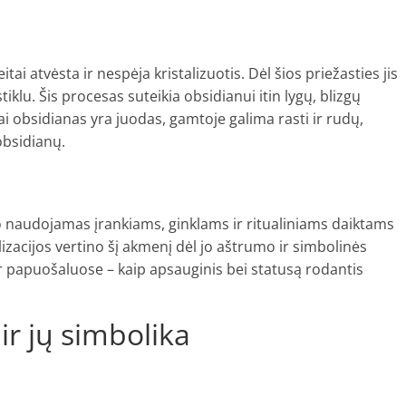
tai atvėsta ir nespėja kristalizuotis. Dėl šios priežasties jis
tiklu. Šis procesas suteikia obsidianui itin lygų, blizgų
ai obsidianas yra juodas, gamtoje galima rasti ir rudų,
 obsidianų.
 naudojamas įrankiams, ginklams ir ritualiniams daiktams
ilizacijos vertino šį akmenį dėl jo aštrumo ir simbolinės
ir papuošaluose – kaip apsauginis bei statusą rodantis
r jų simbolika