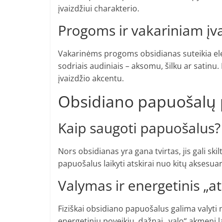
įvaizdžiui charakterio.
Progoms ir vakariniam įva
Vakarinėms progoms obsidianas suteikia eleg
sodriais audiniais – aksomu, šilku ar satinu.
įvaizdžio akcentu.
Obsidiano papuošalų 
Kaip saugoti papuošalus?
Nors obsidianas yra gana tvirtas, jis gali ski
papuošalus laikyti atskirai nuo kitų aksesua
Valymas ir energetinis „a
Fiziškai obsidiano papuošalus galima valyti m
energetiniu poveikiu, dažnai „valo“ akmenį l