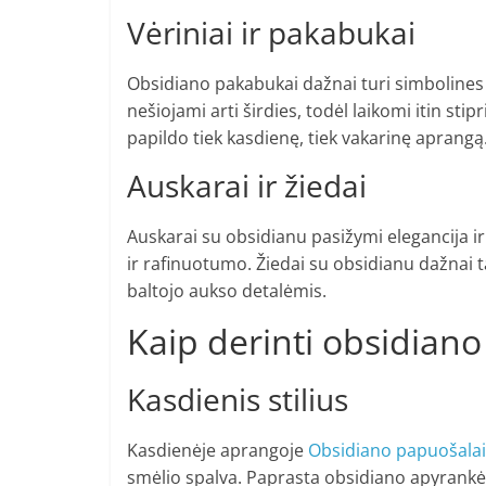
Vėriniai ir pakabukai
Obsidiano pakabukai dažnai turi simbolines fo
nešiojami arti širdies, todėl laikomi itin sti
papildo tiek kasdienę, tiek vakarinę aprangą
Auskarai ir žiedai
Auskarai su obsidianu pasižymi elegancija i
ir rafinuotumo. Žiedai su obsidianu dažnai 
baltojo aukso detalėmis.
Kaip derinti obsidian
Kasdienis stilius
Kasdienėje aprangoje
Obsidiano papuošalai
smėlio spalva. Paprasta obsidiano apyrankė a