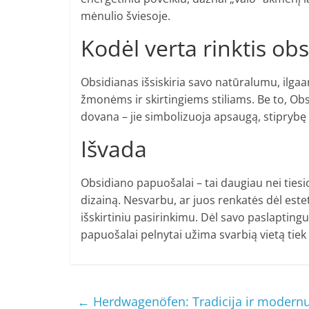
mėnulio šviesoje.
Kodėl verta rinktis o
Obsidianas išsiskiria savo natūralumu, ilgaa
žmonėms ir skirtingiems stiliams. Be to, O
dovana – jie simbolizuoja apsaugą, stiprybę 
Išvada
Obsidiano papuošalai – tai daugiau nei tiesiog
dizainą. Nesvarbu, ar juos renkatės dėl estet
išskirtiniu pasirinkimu. Dėl savo paslapting
papuošalai pelnytai užima svarbią vietą tiek
←
Herdwagenöfen: Tradicija ir moder