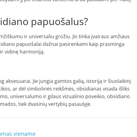
bsidiano papuošalus?
mžiškumu ir universaliu grožiu. Jis tinka įvairaus amžiaus
bsidiano papuošalai dažnai pasirenkami kaip prasminga
ir vidinę harmoniją.
 aksesuarai. Jie jungia gamtos galią, istoriją ir šiuolaikinį
ikos, ar dėl simbolinės reikšmės, obsidianas visada išliks
umo, universalumo ir gilaus vizualinio poveikio, obsidiano
 mados, tiek dvasinių vertybių pasaulyje.
numas viename