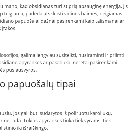
u mano, kad obsidianas turi stiprią apsauginę energiją. Jis
p teigiama, padeda atskleisti vidines baimes, neigiamas
idiano papuošalai dažnai pasirenkami kaip talismanai ar
 įtakos.
osofijos, galima lengviau susitelkti, nusiraminti ir priimti
obsidiano apyrankės ar pakabukai neretai pasirenkami
nės pusiausvyros.
no papuošalų tipai
sių. Jos gali būti sudarytos iš poliruotų karoliukų,
 net oda. Tokios apyrankės tinka tiek vyrams, tiek
stinio iki išraiškingo.