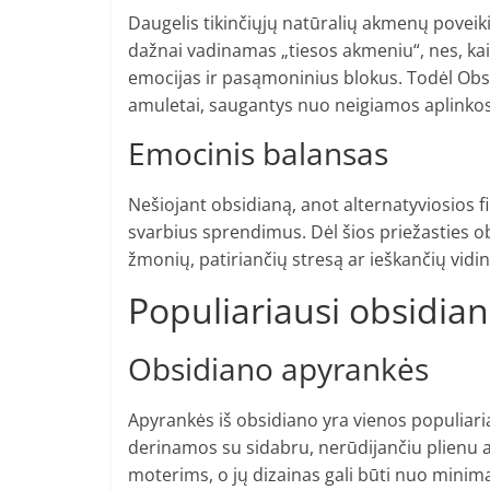
Daugelis tikinčiųjų natūralių akmenų poveiki
dažnai vadinamas „tiesos akmeniu“, nes, kai
emocijas ir pasąmoninius blokus. Todėl Obs
amuletai, saugantys nuo neigiamos aplinkos
Emocinis balansas
Nešiojant obsidianą, anot alternatyviosios fil
svarbius sprendimus. Dėl šios priežasties 
žmonių, patiriančių stresą ar ieškančių vidi
Populiariausi obsidia
Obsidiano apyrankės
Apyrankės iš obsidiano yra vienos populiariau
derinamos su sidabru, nerūdijančiu plienu ar
moterims, o jų dizainas gali būti nuo minimali