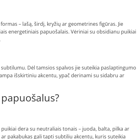
rmas – lašą, širdį, kryžių ar geometrines figūras. Jie
priais energetiniais papuošalais. Vėriniai su obsidianu puikiai
.
r subtilumu. Dėl tamsios spalvos jie suteikia paslaptingumo
tampa išskirtiniu akcentu, ypač derinami su sidabru ar
o papuošalus?
puikiai dera su neutraliais tonais – juoda, balta, pilka ar
r pakabukas gali tapti subtiliu akcentu, kuris suteikia