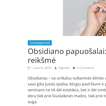
Uncategorized
Obsidiano papuošalai:
reikšmė
1 vasario, 2026
Algirdas
0 Comments
Obsidianas – tai unikalus vulkaninės kilmės
savo gilia juoda spalva, blizgiu paviršiumi i
vertinami ne tik dėl estetikos, bet ir dėl sim
dera tiek prie šiuolaikinės mados, tiek prie 
auga.