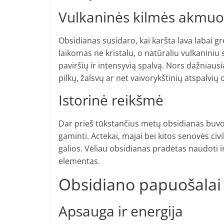
Vulkaninės kilmės akmuo
Obsidianas susidaro, kai karšta lava labai grei
laikomas ne kristalu, o natūraliu vulkaniniu s
paviršių ir intensyvią spalvą. Nors dažniausi
pilkų, žalsvų ar net vaivorykštinių atspalvių
Istorinė reikšmė
Dar prieš tūkstančius metų obsidianas buvo
gaminti. Actekai, majai bei kitos senovės civ
galios. Vėliau obsidianas pradėtas naudoti 
elementas.
Obsidiano papuošalai i
Apsauga ir energija