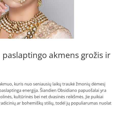
 paslaptingo akmens grožis ir
 akmuo, kuris nuo seniausių laikų traukė žmonių dėmesį
r paslaptinga energija. Šiandien Obsidiano papuošalai yra
bolinės, kultūrinės bei net dvasinės reikšmės. Jie puikiai
tradicinių ar bohemiškų stilių, todėl jų populiarumas nuolat