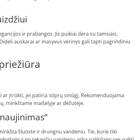
izdžiui
ancijos ir prabangos. Jis puikiai dera su tamsiais,
 Dideli auskarai ar masyvus vėrinys gali tapti pagrindiniu
priežiūra
lti ar įtrūkti, jei patiria stiprų smūgį. Rekomenduojama
rų, minkštame maišelyje ar dėžutėje.
tnaujinimas“
inkšta šluoste ir drungnu vandeniu. Tie, kurie tiki
aikydami jį po tekančiu vandeniu arba palikdami per naktį