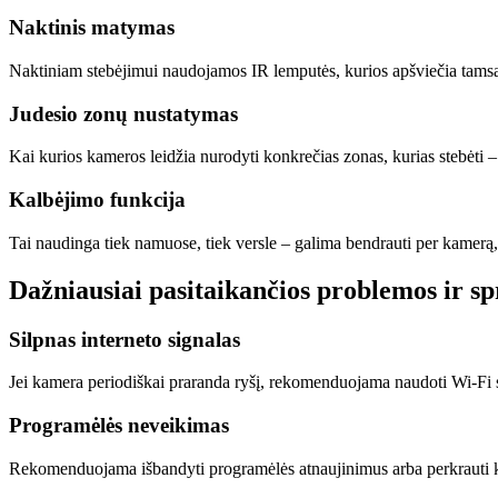
Naktinis matymas
Naktiniam stebėjimui naudojamos IR lemputės, kurios apšviečia tamsą
Judesio zonų nustatymas
Kai kurios kameros leidžia nurodyti konkrečias zonas, kurias stebėti – 
Kalbėjimo funkcija
Tai naudinga tiek namuose, tiek versle – galima bendrauti per kamerą, n
Dažniausiai pasitaikančios problemos ir s
Silpnas interneto signalas
Jei kamera periodiškai praranda ryšį, rekomenduojama naudoti Wi-Fi st
Programėlės neveikimas
Rekomenduojama išbandyti programėlės atnaujinimus arba perkrauti kame