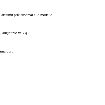
ų atstumu priklausomai nuo modelio.
, augintinio veiklą.
namų durų.