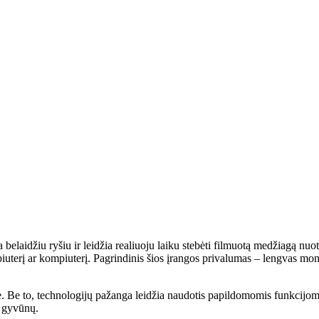
a belaidžiu ryšiu ir leidžia realiuoju laiku stebėti filmuotą medžiagą n
mpiuterį ar kompiuterį. Pagrindinis šios įrangos privalumas – lengvas mo
. Be to, technologijų pažanga leidžia naudotis papildomomis funkcijomis
o gyvūnų.