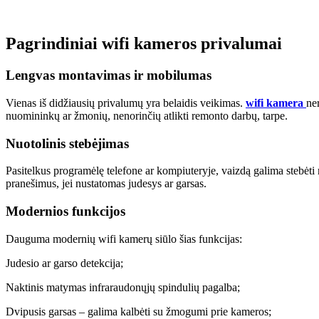
Pagrindiniai wifi kameros privalumai
Lengvas montavimas ir mobilumas
Vienas iš didžiausių privalumų yra belaidis veikimas.
wifi kamera
ner
nuomininkų ar žmonių, nenorinčių atlikti remonto darbų, tarpe.
Nuotolinis stebėjimas
Pasitelkus programėlę telefone ar kompiuteryje, vaizdą galima stebėti r
pranešimus, jei nustatomas judesys ar garsas.
Modernios funkcijos
Dauguma modernių wifi kamerų siūlo šias funkcijas:
Judesio ar garso detekcija;
Naktinis matymas infraraudonųjų spindulių pagalba;
Dvipusis garsas – galima kalbėti su žmogumi prie kameros;