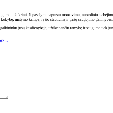
ugumui užtikrinti. Ji pasižymi paprastu montavimu, nuotoliniu stebėjim
zdo kokybę, matymo kampą, ryšio stabilumą ir įrašų saugojimo galimybes.
galbininku jūsų kasdienybėje, užtikrinančiu ramybę ir saugumą tiek jums
ti?
→