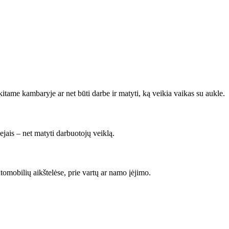
tame kambaryje ar net būti darbe ir matyti, ką veikia vaikas su aukle.
jais – net matyti darbuotojų veiklą.
mobilių aikštelėse, prie vartų ar namo įėjimo.