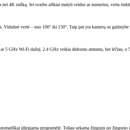
et 4K raišką. Jei svarbu aiškiai matyti veidus ar numerius, verta rinkt
 Vidutinė vertė – nuo 100° iki 150°. Taip pat yra kamerų su galimybe 
, ar 5 GHz Wi-Fi dažnį. 2.4 GHz veikia didesniu atstumu, bet lėčiau, o 5
tomatiškai įdiegiama programėlė. Toliau sekama žingsnis po žingsnio ins