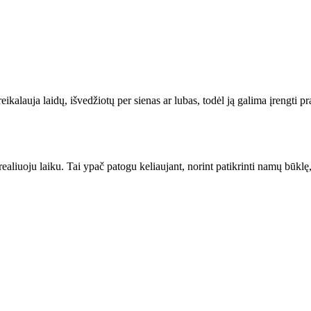
eikalauja laidų, išvedžiotų per sienas ar lubas, todėl ją galima įrengti pr
ealiuoju laiku. Tai ypač patogu keliaujant, norint patikrinti namų būklę,