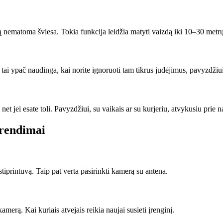
 nematoma šviesa. Tokia funkcija leidžia matyti vaizdą iki 10–30 metr
tai ypač naudinga, kai norite ignoruoti tam tikrus judėjimus, pavyzdžiui
et jei esate toli. Pavyzdžiui, su vaikais ar su kurjeriu, atvykusiu prie 
prendimai
iprintuvą. Taip pat verta pasirinkti kamerą su antena.
rą. Kai kuriais atvejais reikia naujai susieti įrenginį.