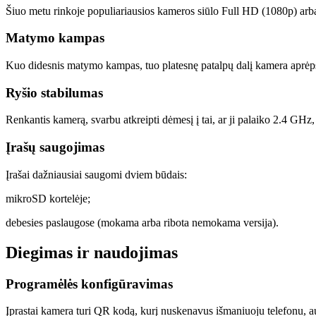
Šiuo metu rinkoje populiariausios kameros siūlo Full HD (1080p) arba n
Matymo kampas
Kuo didesnis matymo kampas, tuo platesnę patalpų dalį kamera aprėps.
Ryšio stabilumas
Renkantis kamerą, svarbu atkreipti dėmesį į tai, ar ji palaiko 2.4 GHz
Įrašų saugojimas
Įrašai dažniausiai saugomi dviem būdais:
mikroSD kortelėje;
debesies paslaugose (mokama arba ribota nemokama versija).
Diegimas ir naudojimas
Programėlės konfigūravimas
Įprastai kamera turi QR kodą, kurį nuskenavus išmaniuoju telefonu, au