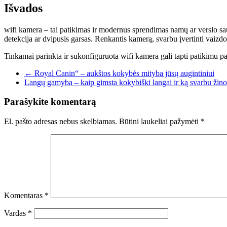
Išvados
wifi kamera – tai patikimas ir modernus sprendimas namų ar verslo sa
detekcija ar dvipusis garsas. Renkantis kamerą, svarbu įvertinti vai
Tinkamai parinkta ir sukonfigūruota wifi kamera gali tapti patikimu pa
←
Royal Canin“ – aukštos kokybės mityba jūsų augintiniui
Langų gamyba – kaip gimsta kokybiški langai ir ką svarbu žino
Parašykite komentarą
El. pašto adresas nebus skelbiamas.
Būtini laukeliai pažymėti
*
Komentaras
*
Vardas
*