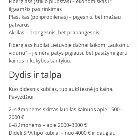
Fiberglass (stiklo pluoštas) – ekonomiškas ir
ilgaamžis pasirinkimas
Plastikas (polipropilenas) – pigesnis, bet mažiau
patvarus
Akrilas – brangesnis, bet prabangesnis
Fiberglass kubilai Lietuvoje dažnai laikomi „auksiniu
viduriu“ – jie nėra patys pigiausi, bet pasižymi geru
kainos ir kokybės santykiu.
Dydis ir talpa
Kuo didesnis kubilas, tuo aukštesnė jo kaina.
Pavyzdžiui:
2–4 žmonėms skirtas kubilas kainuos apie 1500–
2000 €
6–8 žmonėms – apie 2000–3000 €
Dideli SPA tipo kubilai – nuo 4000 € ir daugiau