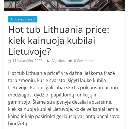
Uncategorized
Hot tub Lithuania price:
kiek kainuoja kubilai
Lietuvoje?
11 balandžio, 2026
Algirdas
0 Comments
Hot tub Lithuania price“ yra dažnai ieškoma frazė
tarp žmonių, kurie svarsto įsigyti lauko kubilą
Lietuvoje. Kainos gali labai skirtis priklausomai nuo
medžiagos, dydžio, papildomų funkcijų ir
gamintojo. Šiame straipsnyje detaliai aptarsime,
kiek kainuoja kubilai Lietuvoje, kokie veiksniai lemia
kainą ir kaip pasirinkti geriausią variantą pagal savo
biudžetą.