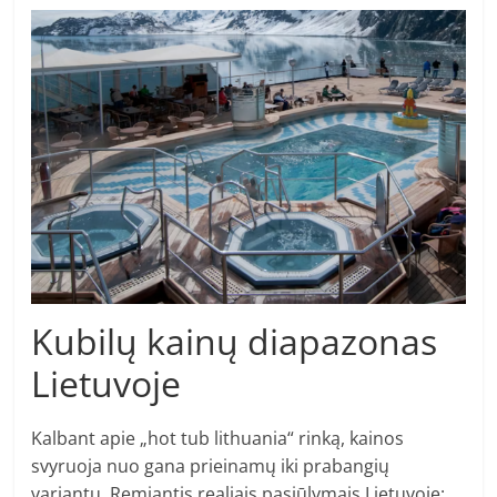
Kubilų kainų diapazonas
Lietuvoje
Kalbant apie „hot tub lithuania“ rinką, kainos
svyruoja nuo gana prieinamų iki prabangių
variantų. Remiantis realiais pasiūlymais Lietuvoje: