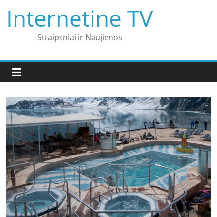
Skip
Internetine TV
to
content
Straipsniai ir Naujienos