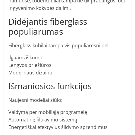
namuose, todėl kubilai tampa ne tik prabangos, bet
ir gyvenimo kokybės dalimi.
Didėjantis fiberglass
populiarumas
Fiberglass kubilai tampa vis populiaresni dėl:
Ilgaamžiškumo
Lengvos priežiūros
Modernaus dizaino
Išmaniosios funkcijos
Naujesni modeliai siūlo:
Valdymą per mobiliąją programėlę
Automatinę filtravimo sistemą
Energetiškai efektyvius šildymo sprendimus