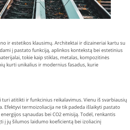
o ir estetikos klausimų. Architektai ir dizaineriai kartu su
dami į pastato funkciją, aplinkos kontekstą bei estetinius
aterijalai, tokie kaip stiklas, metalas, kompozitinės
ių kurti unikalius ir modernius fasadus, kurie
uri atitikti ir funkcinius reikalavimus. Vienu iš svarbiausių
. Efektyvi termoizoliacija ne tik padeda išlaikyti pastato
energijos sąnaudas bei CO2 emisiją. Todėl, renkantis
 į jų šilumos laidumo koeficientą bei izoliacinį