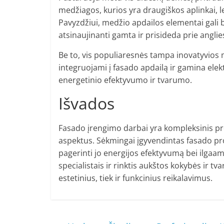
medžiagos, kurios yra draugiškos aplinkai, 
Pavyzdžiui, medžio apdailos elementai gali b
atsinaujinanti gamta ir prisideda prie angli
Be to, vis populiaresnės tampa inovatyvios m
integruojami į fasado apdailą ir gamina elekt
energetinio efektyvumo ir tvarumo.
Išvados
Fasado įrengimo darbai yra kompleksinis proc
aspektus. Sėkmingai įgyvendintas fasado proj
pagerinti jo energijos efektyvumą bei ilgaam
specialistais ir rinktis aukštos kokybės ir tv
estetinius, tiek ir funkcinius reikalavimus.