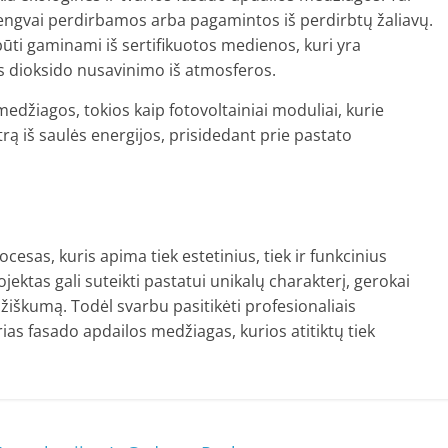
lengvai perdirbamos arba pagamintos iš perdirbtų žaliavų.
ūti gaminami iš sertifikuotos medienos, kuri yra
es dioksido nusavinimo iš atmosferos.
edžiagos, tokios kaip fotovoltainiai moduliai, kurie
rą iš saulės energijos, prisidedant prie pastato
esas, kuris apima tiek estetinius, tiek ir funkcinius
ektas gali suteikti pastatui unikalų charakterį, gerokai
žiškumą. Todėl svarbu pasitikėti profesionaliais
arias fasado apdailos medžiagas, kurios atitiktų tiek