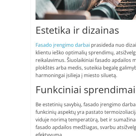
Estetika ir dizainas
Fasado įrengimo darbai
prasideda nuo dizain
klientu ieško optimalių sprendimų, atsižvelg
reikalavimus. Šiuolaikiniai fasado apdailos m
plokštės arba medis, suteikia begalę galimyb
harmoningai įsilieja į miesto siluetą.
Funkciniai sprendimai
Be estetinių savybių, fasado įrengimo darbai t
funkcinių aspektų yra pastato termoizoliacija
viduje norimą temperatūrą, bet ir sumažina 
fasado apdailos medžiagas, svarbu atsižvelgti
efektyvumą.