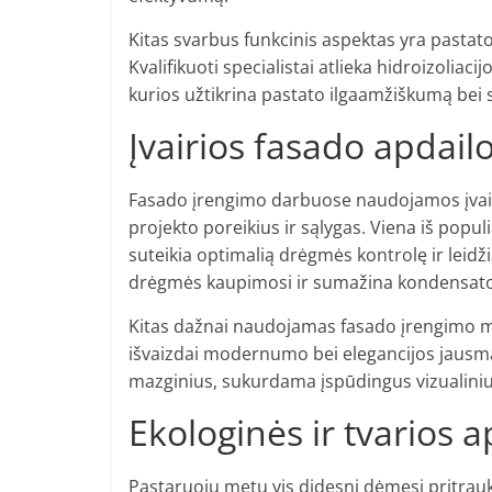
Kitas svarbus funkcinis aspektas yra pastat
Kvalifikuoti specialistai atlieka hidroizoliac
kurios užtikrina pastato ilgaamžiškumą bei
Įvairios fasado apdail
Fasado įrengimo darbuose naudojamos įvairi
projekto poreikius ir sąlygas. Viena iš popu
suteikia optimalią drėgmės kontrolę ir leidž
drėgmės kaupimosi ir sumažina kondensato 
Kitas dažnai naudojamas fasado įrengimo me
išvaizdai modernumo bei elegancijos jausmą. 
mazginius, sukurdama įspūdingus vizualiniu
Ekologinės ir tvarios 
Pastaruoju metu vis didesnį dėmesį pritrauk