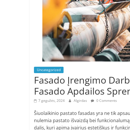
Uncategorized
Fasado Įrengimo Darbai
Fasado Apdailos Spre
7 gegužės, 2024
Algirdas
0 Comments
Šiuolaikinio pastato fasadas yra ne tik apsau
nulemia pastato išvaizdą bei funkcionalumą
dalis, kuri apima įvairius estetiškus ir funkc