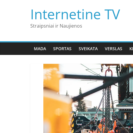
Skip
Internetine TV
to
content
Straipsniai ir Naujienos
MADA
SPORTAS
SVEIKATA
VERSLAS
K