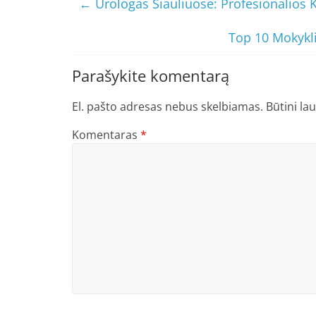
←
Urologas Šiauliuose: Profesionalios 
Top 10 Mokykli
Parašykite komentarą
El. pašto adresas nebus skelbiamas.
Būtini la
Komentaras
*