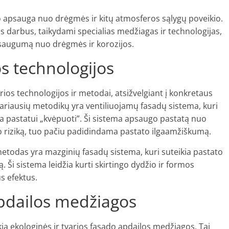
o apsauga nuo drėgmės ir kitų atmosferos sąlygų poveikio.
ijos darbus, taikydami specialias medžiagas ir technologijas,
 saugumą nuo drėgmės ir korozijos.
os technologijos
os technologijos ir metodai, atsižvelgiant į konkretaus
liariausių metodikų yra ventiliuojamų fasadų sistema, kuri
ia pastatui „kvėpuoti”. Ši sistema apsaugo pastatą nuo
riziką, tuo pačiu padidindama pastato ilgaamžiškumą.
todas yra mazginių fasadų sistema, kuri suteikia pastato
Ši sistema leidžia kurti skirtingo dydžio ir formos
s efektus.
apdailos medžiagos
ia ekologinės ir tvarios fasado apdailos medžiagos. Tai