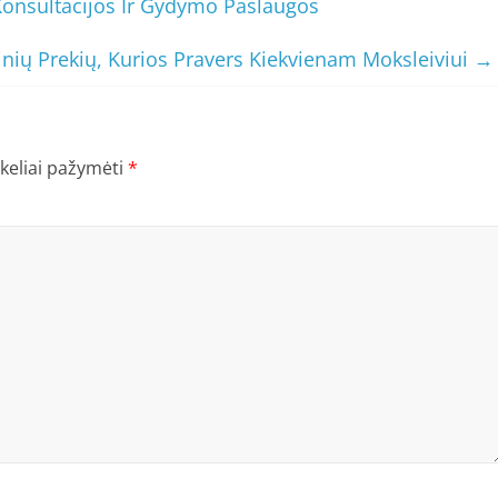
Konsultacijos Ir Gydymo Paslaugos
nių Prekių, Kurios Pravers Kiekvienam Moksleiviui
→
ukeliai pažymėti
*